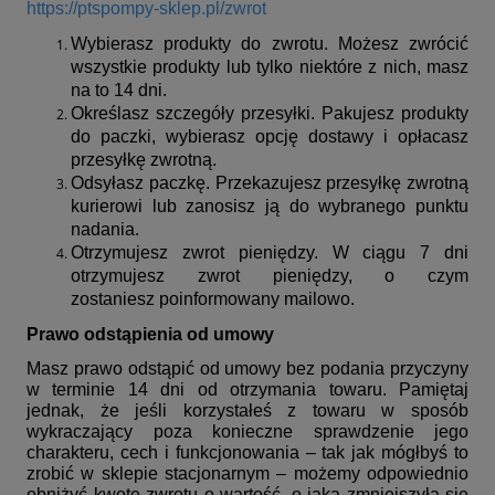
https://ptspompy-sklep.pl/zwrot
Wybierasz produkty do zwrotu. Możesz zwrócić
wszystkie produkty lub tylko niektóre z nich, masz
na to 14 dni.
Określasz szczegóły przesyłki. Pakujesz produkty
do paczki, wybierasz opcję dostawy i opłacasz
przesyłkę zwrotną.
Odsyłasz paczkę. Przekazujesz przesyłkę zwrotną
kurierowi lub zanosisz ją do wybranego punktu
nadania.
Otrzymujesz zwrot pieniędzy. W ciągu 7 dni
otrzymujesz zwrot pieniędzy, o czym
zostaniesz poinformowany mailowo.
Prawo odstąpienia od umowy
Masz prawo odstąpić od umowy bez podania przyczyny
w terminie 14 dni od otrzymania towaru. Pamiętaj
jednak, że jeśli korzystałeś z towaru w sposób
wykraczający poza konieczne sprawdzenie jego
charakteru, cech i funkcjonowania – tak jak mógłbyś to
zrobić w sklepie stacjonarnym – możemy odpowiednio
obniżyć kwotę zwrotu o wartość, o jaką zmniejszyła się