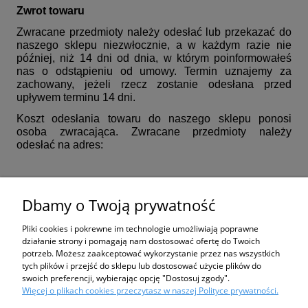
Zwrot towaru
Zwracane przedmioty należy odesłać lub przekazać do
naszego sklepu niezwłocznie, a w każdym razie nie
później, niż 14 dni od dnia, w którym poinformowałeś
nas o odstąpieniu od umowy. Termin uznajemy za
zachowany, jeżeli rzecz zostanie odesłana przed
upływem terminu 14 dni.
Koszt odesłania towaru do naszego sklepu ponosi
osoba zwracająca. Zwracane przedmioty należy
odesłać na adres:
PTS Ciesielski, Szczeciński Sp. J.
Dbamy o Twoją prywatność
Stefana Roweckiego "Grota" 11
Pliki cookies i pokrewne im technologie umożliwiają poprawne
06-500 Mława
działanie strony i pomagają nam dostosować ofertę do Twoich
236543674
potrzeb. Możesz zaakceptować wykorzystanie przez nas wszystkich
tych plików i przejść do sklepu lub dostosować użycie plików do
swoich preferencji, wybierając opcję "Dostosuj zgody".
Więcej o plikach cookies przeczytasz w naszej Polityce prywatności.
Zakupy