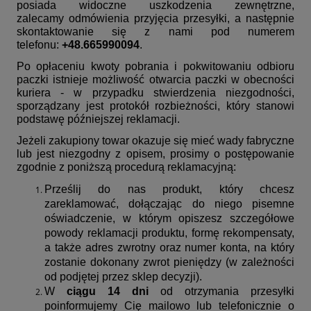
posiada widoczne uszkodzenia zewnętrzne,
zalecamy odmówienia przyjęcia przesyłki, a następnie
skontaktowanie się z nami pod numerem
telefonu:
+48.665990094
.
Po opłaceniu kwoty pobrania i pokwitowaniu odbioru
paczki istnieje możliwość otwarcia paczki w obecności
kuriera - w przypadku stwierdzenia niezgodności,
sporządzany jest protokół rozbieżności, który stanowi
podstawę późniejszej reklamacji.
Jeżeli zakupiony towar okazuje się mieć wady fabryczne
lub jest niezgodny z opisem, prosimy o postępowanie
zgodnie z poniższą procedurą reklamacyjną:
Prześlij do nas produkt, który chcesz
zareklamować, dołączając do niego pisemne
oświadczenie,
w którym opiszesz szczegółowe
powody reklamacji produktu, formę rekompensaty,
a także adres zwrotny oraz numer konta, na który
zostanie dokonany zwrot pieniędzy (w zależności
od podjętej przez sklep decyzji).
W
ciągu 14 dni
od otrzymania przesyłki
poinformujemy Cię mailowo lub telefonicznie o