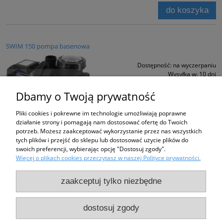
do koszyka
SWIM 150 pompa basenowa
Dostępność:
na wyczerpaniu
Wysyłka w:
10 dni
832,00 zł
Dbamy o Twoją prywatność
zawiera 23% VAT, bez kosztów dostawy
Pliki cookies i pokrewne im technologie umożliwiają poprawne
działanie strony i pomagają nam dostosować ofertę do Twoich
do koszyka
potrzeb. Możesz zaakceptować wykorzystanie przez nas wszystkich
tych plików i przejść do sklepu lub dostosować użycie plików do
swoich preferencji, wybierając opcję "Dostosuj zgody".
Więcej o plikach cookies przeczytasz w naszej Polityce prywatności.
Zakupy
zaakceptuj tylko niezbędne
Pomoc
dostosuj zgody
Moje konto